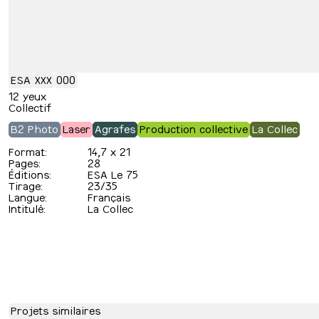
ESA
XXX
000
12 yeux
Collectif
B2 Photo
Laser
Agrafes
Production collective
La Collec
Format:
14,7 x 21
Pages:
28
Éditions:
ESA Le 75
Tirage:
23/35
Langue:
Français
Intitulé:
La Collec
Projets similaires