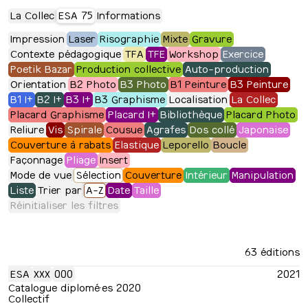
La Collec
ESA 75
Informations
Impression
Laser
Risographie
Mixte
Gravure
Contexte pédagogique
TFA
TFE
Workshop
Exercice
Poetik Bazar
Production collective
Auto-production
Orientation
B2 Photo
B3 Photo
B1 Peinture
B3 Peinture
B1 I+
B2 I+
B3 I+
B3 Graphisme
Localisation
La Collec
Placard Graphisme
Placard I+
Bibliothèque
Placard Photo
Reliure
Vis
Spirale
Cousue
Agrafes
Dos collé
Japonaise
Couverture à rabats
Elastique
Leporello
Boucle
Façonnage
Pliage
Insert
Mode de vue
Sélection
Couverture
Intérieur
Manipulation
Liste
Trier par
A-Z
Date
Taille
Réinitialiser les filtres
63 éditions
ESA
XXX
000
2021
Catalogue diplomé·es 2020
Collectif