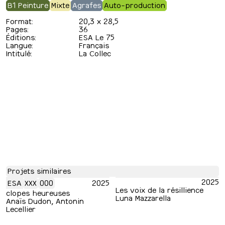
B1 Peinture
Mixte
Agrafes
Auto-production
Format:
20,3 x 28,5
Pages:
36
Éditions:
ESA Le 75
Langue:
Français
Intitulé:
La Collec
Projets similaires
2025
ESA
XXX
000
2025
Les voix de la résillience
clopes heureuses
Luna Mazzarella
Anaïs Dudon, Antonin
Lecellier