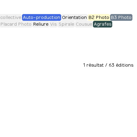
collective
Auto-production
Orientation
B2 Photo
B3 Photo
Placard Photo
Reliure
Vis
Spirale
Cousue
Agrafes
1
résultat
/ 63 éditions