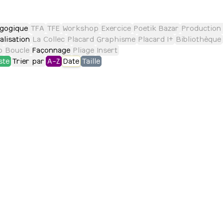
gogique
TFA
TFE
Workshop
Exercice
Poetik Bazar
Production 
alisation
La Collec
Placard Graphisme
Placard I+
Bibliothèque
o
Boucle
Façonnage
Pliage
Insert
ste
Trier par
A-Z
Date
Taille