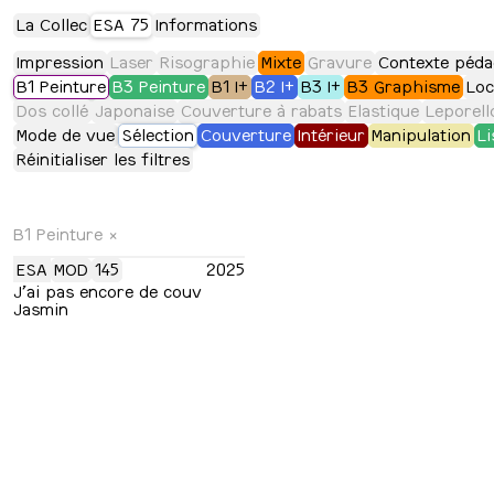
La Collec
ESA 75
Informations
Impression
Laser
Risographie
Mixte
Gravure
Contexte péda
B1 Peinture
B3 Peinture
B1 I+
B2 I+
B3 I+
B3 Graphisme
Loc
Dos collé
Japonaise
Couverture à rabats
Elastique
Leporell
Mode de vue
Sélection
Couverture
Intérieur
Manipulation
Li
Réinitialiser les filtres
B1 Peinture
×
ESA
MOD
145
2025
J’ai pas encore de couv
Jasmin