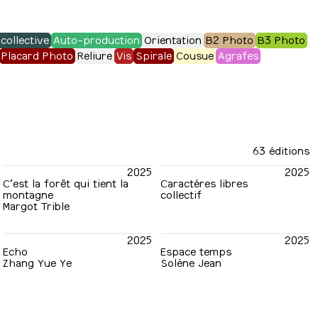
collective
Auto-production
Orientation
B2 Photo
B3 Photo
Placard Photo
Reliure
Vis
Spirale
Cousue
Agrafes
63 éditions
2025
2025
C’est la forêt qui tient la
Caractéres libres
montagne
collectif
Margot Trible
2025
2025
Echo
Espace temps
Zhang Yue Ye
Solène Jean