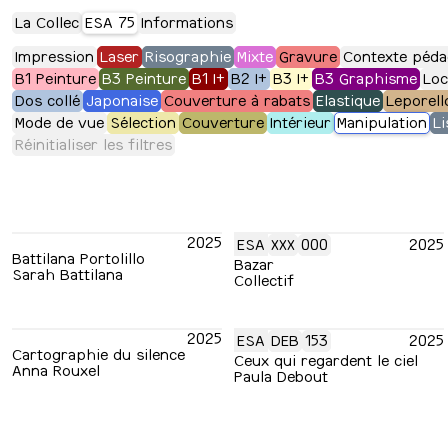
La Collec
ESA 75
Informations
Impression
Laser
Risographie
Mixte
Gravure
Contexte péda
B1 Peinture
B3 Peinture
B1 I+
B2 I+
B3 I+
B3 Graphisme
Loc
Dos collé
Japonaise
Couverture à rabats
Elastique
Leporell
Mode de vue
Sélection
Couverture
Intérieur
Manipulation
Li
Réinitialiser les filtres
2025
ESA
XXX
000
2025
Battilana Portolillo
Bazar
Sarah Battilana
Collectif
2025
ESA
DEB
153
2025
Cartographie du silence
Ceux qui regardent le ciel
Anna Rouxel
Paula Debout