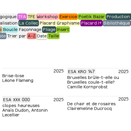
gogique
TFA
TFE
Workshop
Exercice
Poetik Bazar
Production 
alisation
La Collec
Placard Graphisme
Placard I+
Bibliothèque
o
Boucle
Façonnage
Pliage
Insert
ste
Trier par
A-Z
Date
Taille
2025
ESA
KRO
147
2025
Brise-bise
Bruxelles brûle-t-elle ou
Léone Flameng
Bruxelles coule-t-elle?
Camille Kornprobst
2025
ESA
XXX
000
2025
De chair et de rosaires
clopes heureuses
Clairemeline Ducrocq
Anaïs Dudon, Antonin
Lecellier