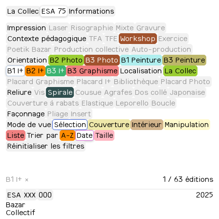
La Collec
ESA 75
Informations
Impression
Laser
Risographie
Mixte
Gravure
Contexte pédagogique
TFA
TFE
Workshop
Exercice
Poetik Bazar
Production collective
Auto-production
Orientation
B2 Photo
B3 Photo
B1 Peinture
B3 Peinture
B1 I+
B2 I+
B3 I+
B3 Graphisme
Localisation
La Collec
Placard Graphisme
Placard I+
Bibliothèque
Placard Photo
Reliure
Vis
Spirale
Cousue
Agrafes
Dos collé
Japonaise
Couverture à rabats
Elastique
Leporello
Boucle
Façonnage
Pliage
Insert
Mode de vue
Sélection
Couverture
Intérieur
Manipulation
Liste
Trier par
A-Z
Date
Taille
Réinitialiser les filtres
B1 I+
×
1
/ 63 éditions
ESA
XXX
000
2025
Bazar
Collectif