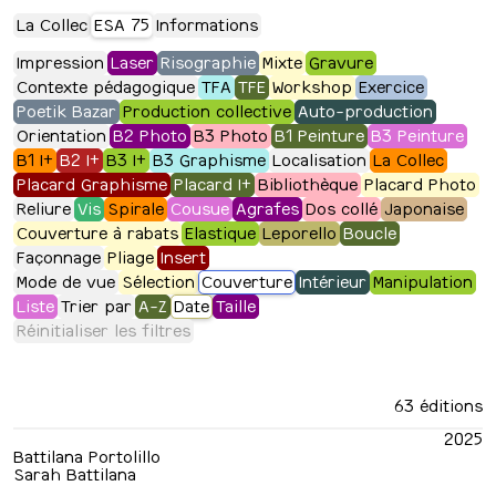
La Collec
ESA 75
Informations
Impression
Laser
Risographie
Mixte
Gravure
Contexte pédagogique
TFA
TFE
Workshop
Exercice
Poetik Bazar
Production collective
Auto-production
Orientation
B2 Photo
B3 Photo
B1 Peinture
B3 Peinture
B1 I+
B2 I+
B3 I+
B3 Graphisme
Localisation
La Collec
Placard Graphisme
Placard I+
Bibliothèque
Placard Photo
Reliure
Vis
Spirale
Cousue
Agrafes
Dos collé
Japonaise
Couverture à rabats
Elastique
Leporello
Boucle
Façonnage
Pliage
Insert
Mode de vue
Sélection
Couverture
Intérieur
Manipulation
Liste
Trier par
A-Z
Date
Taille
Réinitialiser les filtres
63 éditions
2025
Battilana Portolillo
Sarah Battilana