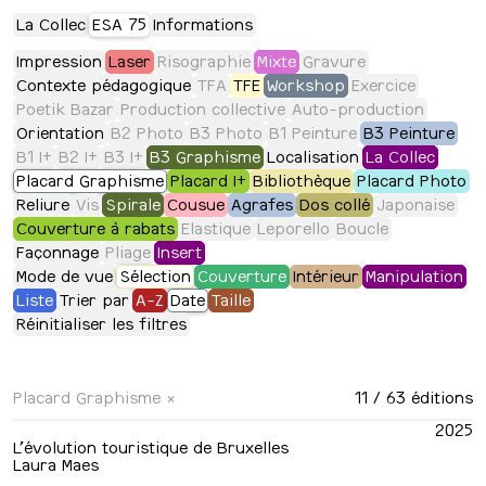
La Collec
ESA 75
Informations
Impression
Laser
Risographie
Mixte
Gravure
Contexte pédagogique
TFA
TFE
Workshop
Exercice
Poetik Bazar
Production collective
Auto-production
Orientation
B2 Photo
B3 Photo
B1 Peinture
B3 Peinture
B1 I+
B2 I+
B3 I+
B3 Graphisme
Localisation
La Collec
Placard Graphisme
Placard I+
Bibliothèque
Placard Photo
Reliure
Vis
Spirale
Cousue
Agrafes
Dos collé
Japonaise
Couverture à rabats
Elastique
Leporello
Boucle
Façonnage
Pliage
Insert
Mode de vue
Sélection
Couverture
Intérieur
Manipulation
Liste
Trier par
A-Z
Date
Taille
Réinitialiser les filtres
Placard Graphisme
×
11
/ 63 éditions
2025
L’évolution touristique de Bruxelles
Laura Maes