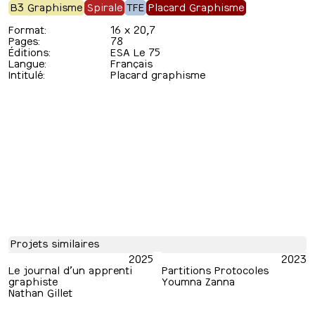
B3 Graphisme
Spirale
TFE
Placard Graphisme
Format:
16 x 20,7
Pages:
78
Éditions:
ESA Le 75
Langue:
Français
Intitulé:
Placard graphisme
Projets similaires
2025
2023
Le journal d’un apprenti
Partitions Protocoles
graphiste
Youmna Zanna
Nathan Gillet