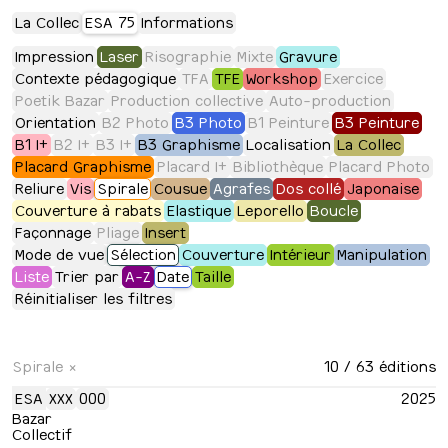
La Collec
ESA 75
Informations
Impression
Laser
Risographie
Mixte
Gravure
Contexte pédagogique
TFA
TFE
Workshop
Exercice
Poetik Bazar
Production collective
Auto-production
Orientation
B2 Photo
B3 Photo
B1 Peinture
B3 Peinture
B1 I+
B2 I+
B3 I+
B3 Graphisme
Localisation
La Collec
Placard Graphisme
Placard I+
Bibliothèque
Placard Photo
Reliure
Vis
Spirale
Cousue
Agrafes
Dos collé
Japonaise
Couverture à rabats
Elastique
Leporello
Boucle
Façonnage
Pliage
Insert
Mode de vue
Sélection
Couverture
Intérieur
Manipulation
Liste
Trier par
A-Z
Date
Taille
Réinitialiser les filtres
Spirale
×
10
/ 63 éditions
ESA
XXX
000
2025
Bazar
Collectif