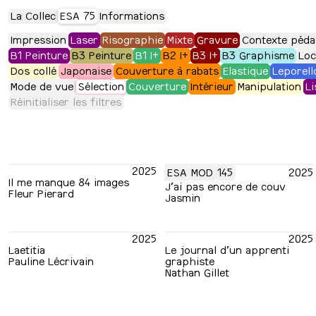
La Collec
ESA 75
Informations
Impression
Laser
Risographie
Mixte
Gravure
Contexte péda
B1 Peinture
B3 Peinture
B1 I+
B2 I+
B3 I+
B3 Graphisme
Loc
Dos collé
Japonaise
Couverture à rabats
Elastique
Leporell
Mode de vue
Sélection
Couverture
Intérieur
Manipulation
Li
Réinitialiser les filtres
2025
ESA
MOD
145
2025
Il me manque 84 images
J’ai pas encore de couv
Fleur Pierard
Jasmin
2025
2025
Laetitia
Le journal d’un apprenti
Pauline Lécrivain
graphiste
Nathan Gillet