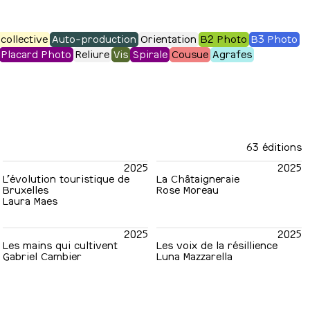
collective
Auto-production
Orientation
B2 Photo
B3 Photo
Placard Photo
Reliure
Vis
Spirale
Cousue
Agrafes
63 éditions
2025
2025
L’évolution touristique de
La Châtaigneraie
Bruxelles
Rose Moreau
Laura Maes
2025
2025
Les mains qui cultivent
Les voix de la résillience
Gabriel Cambier
Luna Mazzarella