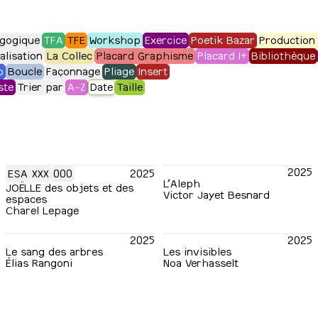
gogique
TFA
TFE
Workshop
Exercice
Poetik Bazar
Production 
alisation
La Collec
Placard Graphisme
Placard I+
Bibliothèque
o
Boucle
Façonnage
Pliage
Insert
ste
Trier par
A-Z
Date
Taille
2025
ESA
XXX
000
2025
L’Aleph
JOËLLE des objets et des
Victor Jayet Besnard
espaces
Charel Lepage
2025
2025
Le sang des arbres
Les invisibles
Élias Rangoni
Noa Verhasselt